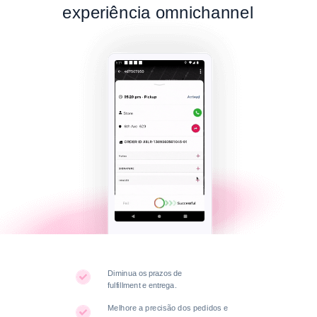
experiência omnichannel
Diminua os prazos de
fulfillment e entrega.
Melhore a precisão dos pedidos e