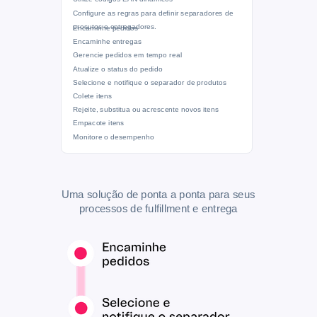
Configure as regras para definir separadores de
prosutos e entregadores.
Encaminhe pedidos
Encaminhe entregas
Gerencie pedidos em tempo real
Atualize o status do pedido
Selecione e notifique o separador de produtos
Colete itens
Rejeite, substitua ou acrescente novos itens
Empacote itens
Monitore o desempenho
Uma solução de ponta a ponta para seus
processos de fulfillment e entrega